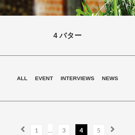
4 バター
ALL
EVENT
INTERVIEWS
NEWS
1
…
3
4
5