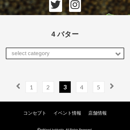
4 バター
select category
1
2
3
4
5
コンセプト
イベント情報
店舗情報
milkland hokkaido. All Rights Reserved.