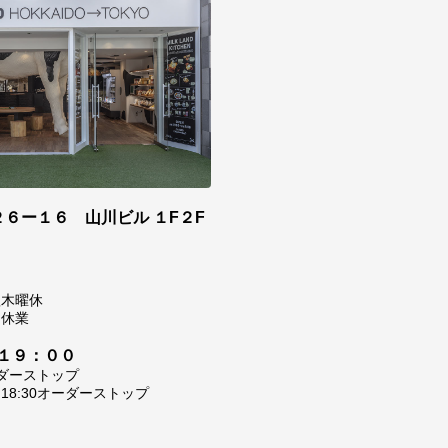
６ー１６ 山川ビル １F２F
0
翌木曜休
は休業
１９：００
ーダーストップ
8:30オーダーストップ