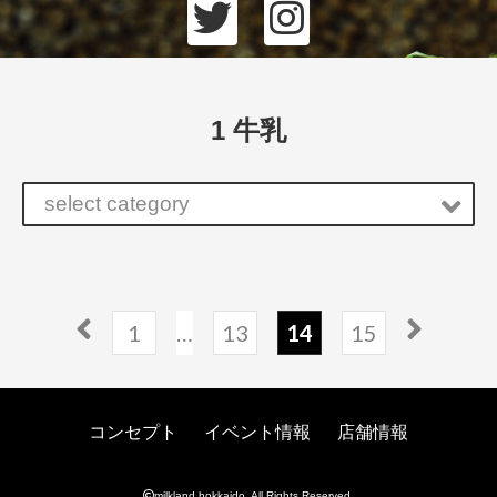
1 牛乳
select category
1
…
13
14
15
コンセプト
イベント情報
店舗情報
milkland hokkaido. All Rights Reserved.