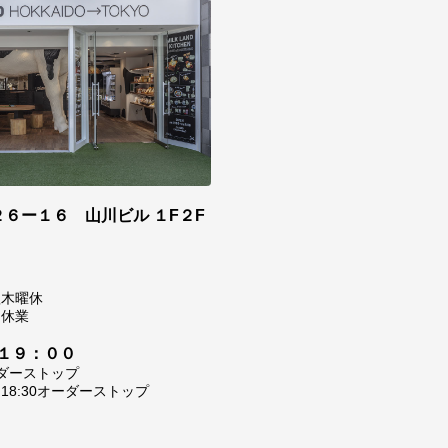
６ー１６ 山川ビル １F２F
0
翌木曜休
は休業
１９：００
ーダーストップ
8:30オーダーストップ