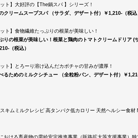
セット】大好評の【The鍋スパ 】シリーズ！
のクリームスープスパ （サラダ、デザート付）￥1,210-（税込
セット】食物繊維たっぷりの根菜が美味しい！
ぷりの根菜が美味しい！根菜と鶏肉のトマトクリームドリア (
210-（税込）
セット】とろーり溶け込んだカボチャの甘みが濃厚！
べるためのミルクシチュー （全粒粉パン、デザート付）￥1,21
 スキムミルクレシピ 高タンパク低カロリー 天然ヘルシー食材 
における畜産物の需給安定推進事業（販路拡大等支援事業）独