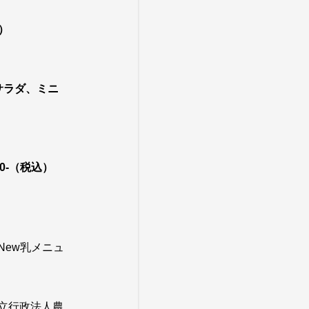
）
サラダ、ミニ
0-（税込）
New乳メニュ
立行政法人農