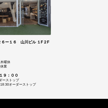
６ー１６ 山川ビル １F２F
0
翌木曜休
は休業
１９：００
ーダーストップ
8:30オーダーストップ