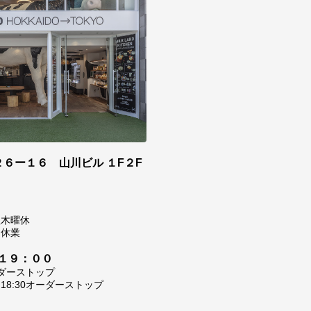
６ー１６ 山川ビル １F２F
0
翌木曜休
は休業
１９：００
ーダーストップ
8:30オーダーストップ