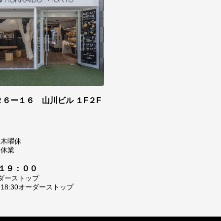
６ー１６ 山川ビル １F２F
0
翌木曜休
は休業
１９：００
ーダーストップ
8:30オーダーストップ